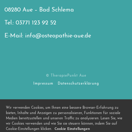
08280 Aue – Bad Schlema
Tel.: 03771 123 92 52
E-Mail: info@osteopathie-aue.de
© TherapiePunkt Aue
Impressum
-
Datenschutzerklärung
Wir verwenden Cookies, um Ihnen eine bessere Browser-Erfahrung zu
bieten, Inhalte und Anzeigen zu personalisieren, Funktionen für soziale
Medien bereitzustellen und unseren Traffic zu analysieren. Lesen Sie, wie
wir Cookies verwenden und wie Sie sie steuern können, indem Sie auf
Cookie-Einstellungen klicken.
Cookie Einstellungen